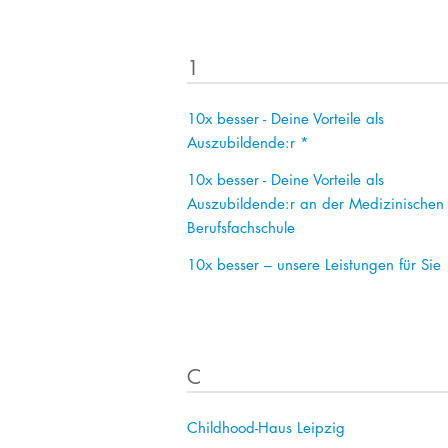
Verpflegung am UKL
M.Sc. Clinical Research
Facharzt-
& Translational
Weiterbildungen
Infos für Besucher
Medicine
1
Unsere Serviceangebote
M.Sc. Medizinisches
Labor
Sozialdienst
10x besser - Deine Vorteile als
Auszubildende:r *
Entlassmanagement
10x besser - Deine Vorteile als
Kunst & Kultur am UKL
Auszubildende:r an der Medizinischen
Klinische Studien
Berufsfachschule
Ihre Meinung
10x besser – unsere Leistungen für Sie
C
Childhood-Haus Leipzig