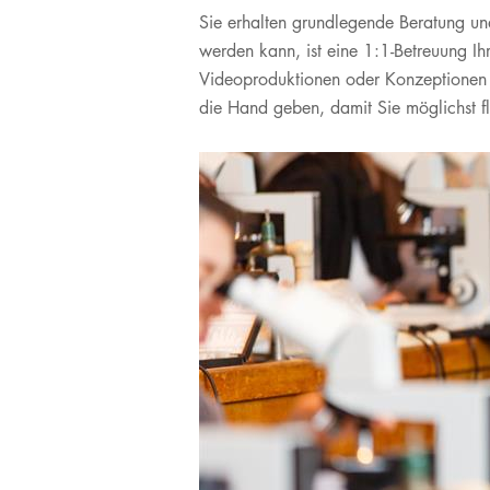
​Sie erhalten grundlegende Beratung un
Verpflegung am UKL
M.Sc. Clinical Research
Facharzt-
& Translational
Weiterbildungen
werden kann, ist eine 1:1-Betreuung I
Infos für Besucher
Medicine
Videoproduktionen oder Konzeptionen
Unsere Serviceangebote
M.Sc. Medizinisches
die Hand geben, damit Sie möglichst f
Labor
Sozialdienst
Entlassmanagement
Kunst & Kultur am UKL
Klinische Studien
Ihre Meinung