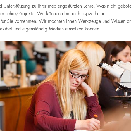
KI in der Lehre
Publikationsdatenbank
Die Pflege am UKL
Internationale Fachkräfte
Vertretungen
d Unterstützung zu Ihrer mediengestützten Lehre. W​as nicht gebot
Privatdozenten​
Forschungsdatenmanag
Bereitschaftspraxen der
Akademie für berufliche
hrer Lehre/Projekte. Wir können demnach bspw. keine
Kassenärztlichen
Qualifizierung
Service
 für Sie vornehmen. Wir möchten Ihnen Werkzeuge und Wissen a
Vereinigung
JobPoint.UKL
lexibel und eigenständig Medien einsetzen können.
Anfahrt & Parken
Famulatur & PJ
Blutspenden am UKL
Freiwilligendienste &
Selbsthilfegruppen
Praktika
Veranstaltungen