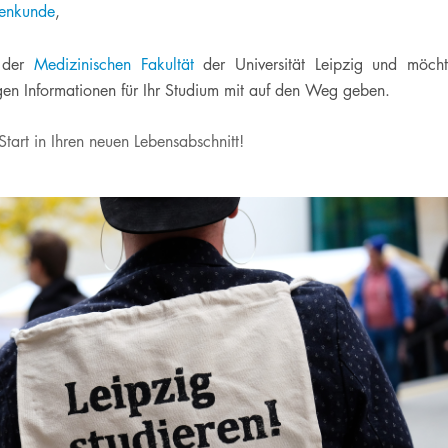
KI in der Lehre
Publikationsdatenbank
Die Pflege am UKL
Internationale Fachkräfte
nkunde​
, ​​
Vertretungen
Privatdozenten​
Forschungsdatenmanag
Bereitschaftspraxen der
Akademie für berufliche
Kassenärztlichen
Qualifizierung
n der
Medizinischen Fakultät
der Universität Leipzig und möch
Service
Vereinigung
tigen Informationen für Ihr Studium mit auf den Weg geben.
JobPoint.UKL
Anfahrt & Parken
Famulatur & PJ
art in Ihren neuen Le​bensabschnitt!​
Blutspenden am UKL
Freiwilligendienste &
Selbsthilfegruppen
Praktika
Veranstaltungen