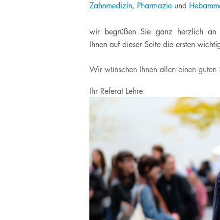
Zahnmedizin
,
Pharmazie
und
Hebamme
Verpflegung am UKL
M.Sc. Clinical Research
Facharzt-
& Translational
Weiterbildungen
Infos für Besucher
Medicine
wir
begrüßen Sie ganz herzlich a
Unsere Serviceangebote
Ihnen auf dieser Seite die ersten wich
M.Sc. Medizinisches
Labor
Sozialdienst
Wir wünschen Ihnen allen einen​ guten St
Entlassmanagement
Kunst & Kultur am UKL
Ihr Referat Lehre​​​​
Klinische Studien
Ihre Meinung