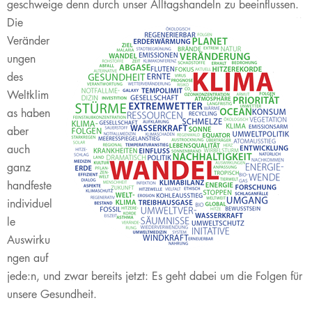
geschweige denn durch unser Alltagshandeln zu beeinflussen.
Die
Veränder
ungen
des
Weltklim
as haben
aber
auch
ganz
handfeste
individuel
le
Auswirku
ngen auf
jede:n, und zwar bereits jetzt: Es geht dabei um die Folgen für
unsere Gesundheit.