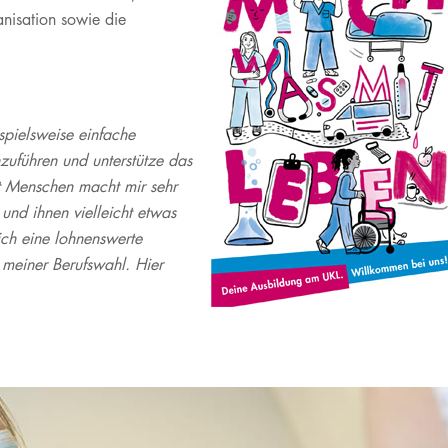
KI in der Lehre
Publikationsdatenbank
Die Pflege am UKL
Internationale Fachkräfte
Vertretungen
nisation sowie die
Privatdozenten​
Forschungsdatenmanag
Bereitschaftspraxen der
Akademie für berufliche
Kassenärztlichen
Qualifizierung
Service
Vereinigung
JobPoint.UKL
Anfahrt & Parken
Famulatur & PJ
spielsweise einfache
Blutspenden am UKL
Freiwilligendienste &
zuführen und unterstütze das
Selbsthilfegruppen
Praktika
t Menschen macht mir sehr
Veranstaltungen
und ihnen vielleicht etwas
ich eine lohnenswerte
 meiner Berufswahl. Hier