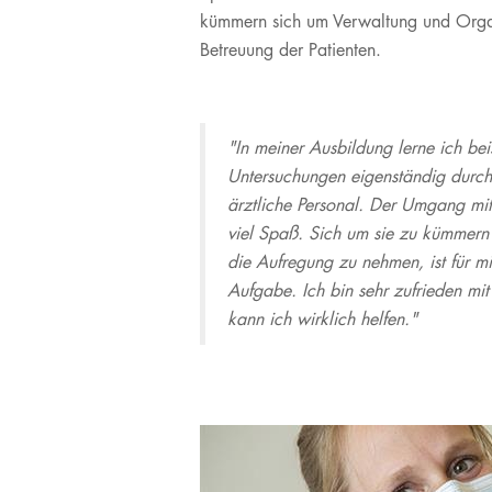
kümmern sich um Verwaltung und Orga
Verpflegung am UKL
M.Sc. Clinical Research
Facharzt-
& Translational
Weiterbildungen
Betreuung der Patienten.
Infos für Besucher
Medicine
Unsere Serviceangebote
M.Sc. Medizinisches
Labor
Sozialdienst
"In meiner Ausbildung lerne ich bei
Entlassmanagement
Untersuchungen eigenständig durch
Kunst & Kultur am UKL
ärztliche Personal. Der Umgang mi
viel Spaß. Sich um sie zu kümmern 
Klinische Studien
die Aufregung zu nehmen, ist für m
Ihre Meinung
Aufgabe. Ich bin sehr zufrieden mit
kann ich wirklich helfen."