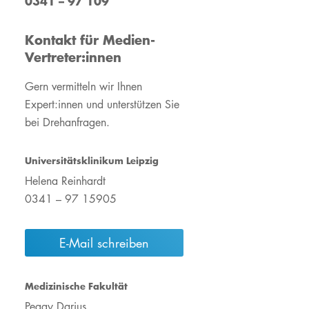
0341 – 97 109
Operation Zukunft
#WirsindUKL
ement
Unsere gesellschaftliche
Wir für Nachhaltigkeit
Kontakt für Medien-
Verantwortung
Unsere gesellschaftliche
Vertreter:innen
#WirsindUKL
Verantwortung
Gern vermitteln wir Ihnen
UKL-Shop "Herz &
UKL-Shop"Herz &
Hoodie"
Hoodie"
Expert:innen und unterstützen Sie
bei Drehanfragen.
Wir für Nachhaltigkeit
Mit einer Spende helfen
Mit einer Spende helfen
Jahres- &
Qualitätsberichte
Universitätsklinikum Leipzig
Rauchfreies
Krankenhaus
Helena Reinhardt
0341 – 97 15905
Ehrenamtliche
Mitarbeiter:innen
E-Mail schreiben
Medizinische Fakultät
Peggy Darius