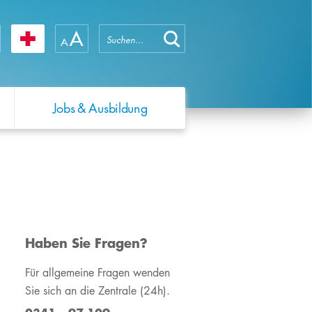
Jobs & Ausbildung
WIR ÜBER UNS
QUALITÄTSMANAGEMENT
SCHWERPUNKTE
WIR ÜBER UNS
FORSCHUNG
Das Universitätsklinikum
Hochschullehrenden-
Forschungsprofil
Das Universitätsklinikum
Leipzig
Training
Leipzig
Forschungsprojekte
Zahlen & Fakten
Verhaltenskodex
Die Medizinische
​Haben Sie Fragen?
Adipositasforschung
Fakultät
Jahres- &
Für allgemeine Fragen wenden
Qualitätsberichte
Zahlen & Fakten
Sie sich an die Zentrale (24h).
Unser Leitbild
Operation Zukunft