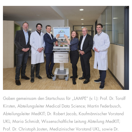
Gaben gemeinsam den Startschuss für „LAMPE“ (v. l.): Prof. Dr. Toralf
Kirsten, Abteilungsleiter Medical Data Science; Martin Federbusch,
Abteilungsleiter MedKIT; Dr. Robert Jacob, Kaufmännischer Vorstand
UKL; Maria Schmidt, Wissenschaftliche Leitung Abteilung MedKIT;
Prof. Dr. Christoph Josten, Medizinischer Vorstand UKL, sowie Dr.