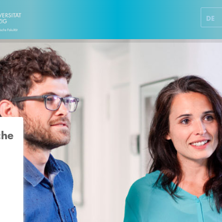
DE
che