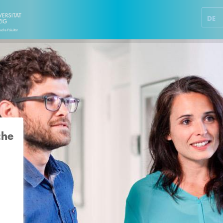
DE
che