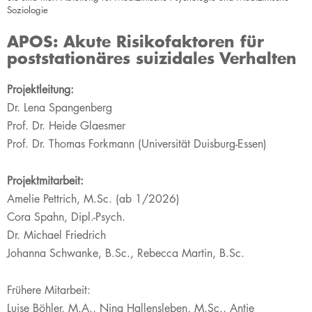
Soziologie
APOS: Akute Risikofaktoren für
poststationäres suizidales Verhalten
​​​​​​​​​​​​​​​​​​​​Pr
ojektle
itung:
Dr. Lena Spangenberg​
Prof. Dr. Heide Glaesmer
Prof. Dr. Thomas Forkmann (Universität Duisburg-Essen)
Projektmitarbeit:
Amelie Pettrich, M.Sc. (ab 1/2026)
Cora Spahn, Dipl.-Psych.
Dr. Michael F
riedrich
Johanna Schwanke, B.Sc., Rebecca Martin, B.Sc.
Frühere Mitarbeit:
Luise Böhler,
M
.A.
,​
N
i
na Hallensleben, M.Sc.
​,
​Antje