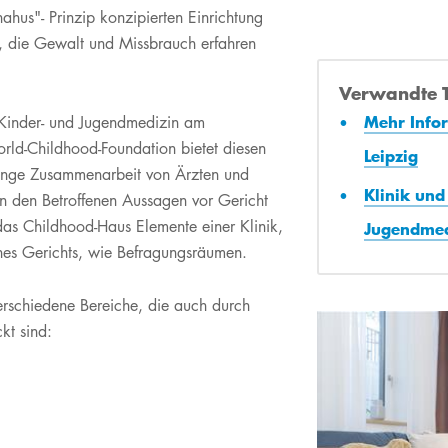
KI in der Lehre
Publikationsdatenbank
Die Pflege am UKL
Internationale Fachkräfte
rnahus"- Prinzip konzipierten Einrichtung
Vertretungen
Privatdozenten​
Forschungsdatenmanag
Bereitschaftspraxen der
Akademie für berufliche
, die Gewalt und Missbrauch erfahren
Kassenärztlichen
Qualifizierung
Service
Vereinigung
Verwandte 
JobPoint.UKL
Anfahrt & Parken
Mehr Info
 Kinder- und Jugendmedizin am
Famulatur & PJ
Blutspenden am UKL
orld-Childhood-Foundation bietet diesen
Leipzig
Freiwilligendienste &
enge Zusammenarbeit von Ärzten und
Selbsthilfegruppen
Praktika
Klinik und
len den Betroffenen Aussagen vor Gericht
Veranstaltungen
das Childhood-Haus Elemente einer Klinik,
Jugendmed
es Gerichts, wie Befragungsräumen.​
erschiedene Bereiche, die auch durch
kt sind: