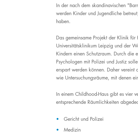
​​​​​In der nach dem skandinavischen "Ba
Verpflegung am UKL
M.Sc. Clinical Research
Facharzt-
& Translational
Weiterbildungen
werden Kinder und Jugendliche betreut
Infos für Besucher
Medicine
haben.
Unsere Serviceangebote
M.Sc. Medizinisches
Labor
Sozialdienst
Das gemeinsame Projekt der Klinik für
Universitätsklinikum Leipzig und der W
Entlassmanagement
Kindern einen Schutzraum. Durch die 
Kunst & Kultur am UKL
Psychologen mit Polizei und Justiz sol
Klinische Studien
erspart werden können. Daher vereint 
Ihre Meinung
wie Untersuchungsräume, mit denen ein
In einem Childhood-Haus gibt es vier v
entsprechende Räumlichkeiten abgedec
Gericht und Polizei
Medizin