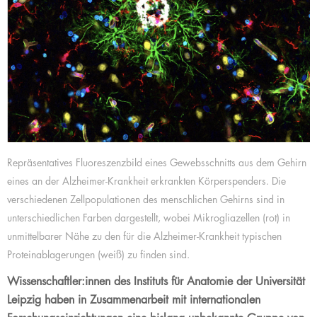
Repräsentatives Fluoreszenzbild eines Gewebsschnitts aus dem Gehirn
eines an der Alzheimer-Krankheit erkrankten Körperspenders. Die
verschiedenen Zellpopulationen des menschlichen Gehirns sind in
unterschiedlichen Farben dargestellt, wobei Mikrogliazellen (rot) in
unmittelbarer Nähe zu den für die Alzheimer-Krankheit typischen
Proteinablagerungen (weiß) zu finden sind.
Wissenschaftler:innen des Instituts für Anatomie der Universität
Leipzig haben in Zusammenarbeit mit internationalen