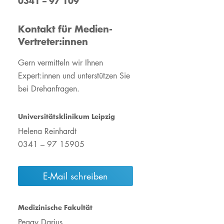
0341 – 97 109
Operation Zukunft
#WirsindUKL
ement
Unsere gesellschaftliche
Wir für Nachhaltigkeit
Kontakt für Medien-
Verantwortung
Unsere gesellschaftliche
Vertreter:innen
#WirsindUKL
Verantwortung
Gern vermitteln wir Ihnen
UKL-Shop "Herz &
UKL-Shop"Herz &
Hoodie"
Hoodie"
Expert:innen und unterstützen Sie
bei Drehanfragen.
Wir für Nachhaltigkeit
Mit einer Spende helfen
Mit einer Spende helfen
Jahres- &
Qualitätsberichte
Universitätsklinikum Leipzig
Rauchfreies
Krankenhaus
Helena Reinhardt
0341 – 97 15905
Ehrenamtliche
Mitarbeiter:innen
E-Mail schreiben
Medizinische Fakultät
Peggy Darius