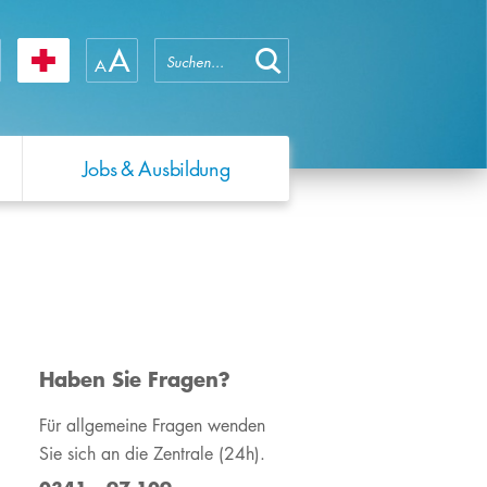
Jobs & Ausbildung
WIR ÜBER UNS
QUALITÄTSMANAGEMENT
SCHWERPUNKTE
WIR ÜBER UNS
FORSCHUNG
Das Universitätsklinikum
Hochschullehrenden-
Forschungsprofil
Das Universitätsklinikum
Leipzig
Training
Leipzig
Forschungsprojekte
Zahlen & Fakten
Verhaltenskodex
Die Medizinische
​Haben Sie Fragen?
Adipositasforschung
Fakultät
Jahres- &
Für allgemeine Fragen wenden
Qualitätsberichte
Zahlen & Fakten
Sie sich an die Zentrale (24h).
Unser Leitbild
Operation Zukunft