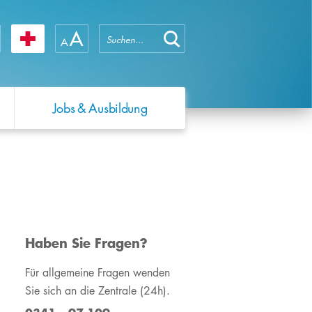
Jobs & Ausbildung
WIR ÜBER UNS
QUALITÄTSMANAGEMENT
SCHWERPUNKTE
WIR ÜBER UNS
FORSCHUNG
Das Universitätsklinikum
Hochschullehrenden-
Forschungsprofil
Das Universitätsklinikum
Leipzig
Training
Leipzig
Forschungsprojekte
Zahlen & Fakten
Verhaltenskodex
Die Medizinische
​Haben Sie Fragen?
Adipositasforschung
Fakultät
Jahres- &
Für allgemeine Fragen wenden
Qualitätsberichte
Zahlen & Fakten
Sie sich an die Zentrale (24h).
Unser Leitbild
Operation Zukunft