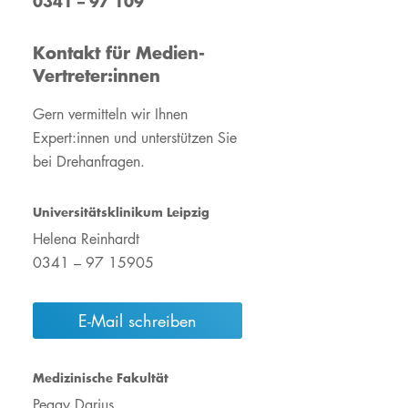
0341 – 97 109
Operation Zukunft
#WirsindUKL
ement
Unsere gesellschaftliche
Wir für Nachhaltigkeit
Kontakt für Medien-
Verantwortung
Unsere gesellschaftliche
Vertreter:innen
#WirsindUKL
Verantwortung
Gern vermitteln wir Ihnen
UKL-Shop "Herz &
UKL-Shop"Herz &
Hoodie"
Hoodie"
Expert:innen und unterstützen Sie
bei Drehanfragen.
Wir für Nachhaltigkeit
Mit einer Spende helfen
Mit einer Spende helfen
Jahres- &
Qualitätsberichte
Universitätsklinikum Leipzig
Rauchfreies
Krankenhaus
Helena Reinhardt
0341 – 97 15905
Ehrenamtliche
Mitarbeiter:innen
E-Mail schreiben
Medizinische Fakultät
Peggy Darius