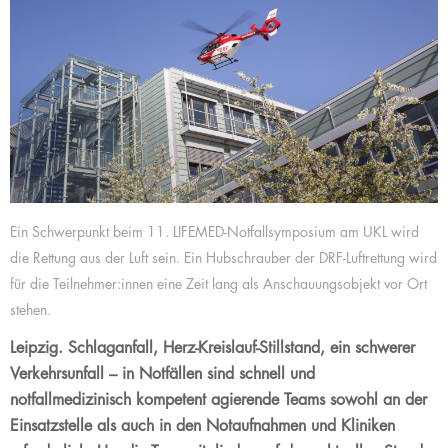
Ein Schwerpunkt beim 11. LIFEMED-Notfallsymposium am UKL wird
die Rettung aus der Luft sein. Ein Hubschrauber der DRF-Luftrettung wird
für die Teilnehmer:innen eine Zeit lang als Anschauungsobjekt vor Ort
stehen.
Leipzig. Schlaganfall, Herz-Kreislauf-Stillstand, ein schwerer
Verkehrsunfall – in Notfällen sind schnell und
notfallmedizinisch kompetent agierende Teams sowohl an der
Einsatzstelle als auch in den Notaufnahmen und Kliniken