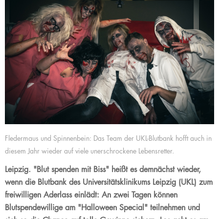
Fledermaus und Spinnenbein: Das Team der UKL-Blutbank hofft auch in
diesem Jahr wieder auf viele unerschrockene Lebensretter.
Leipzig. "Blut spenden mit Biss" heißt es demnächst wieder,
wenn die Blutbank des Universitätsklinikums Leipzig (UKL) zum
freiwilligen Aderlass einlädt: An zwei Tagen können
Blutspendewillige am "Halloween Special" teilnehmen und