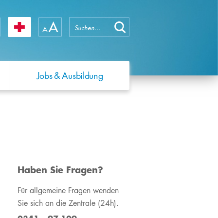
Jobs & Ausbildung
WIR ÜBER UNS
QUALITÄTSMANAGEMENT
SCHWERPUNKTE
WIR ÜBER UNS
FORSCHUNG
Das Universitätsklinikum
Hochschullehrenden-
Forschungsprofil
Das Universitätsklinikum
Leipzig
Training
Leipzig
Forschungsprojekte
Zahlen & Fakten
Verhaltenskodex
Die Medizinische
​Haben Sie Fragen?
Adipositasforschung
Fakultät
Jahres- &
Für allgemeine Fragen wenden
Qualitätsberichte
Zahlen & Fakten
Sie sich an die Zentrale (24h).
Unser Leitbild
Operation Zukunft