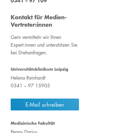
0341 – 97 109
Operation Zukunft
#WirsindUKL
ement
Unsere gesellschaftliche
Wir für Nachhaltigkeit
Kontakt für Medien-
Verantwortung
Unsere gesellschaftliche
Vertreter:innen
#WirsindUKL
Verantwortung
Gern vermitteln wir Ihnen
UKL-Shop "Herz &
UKL-Shop"Herz &
Hoodie"
Hoodie"
Expert:innen und unterstützen Sie
bei Drehanfragen.
Wir für Nachhaltigkeit
Mit einer Spende helfen
Mit einer Spende helfen
Jahres- &
Qualitätsberichte
Universitätsklinikum Leipzig
Rauchfreies
Krankenhaus
Helena Reinhardt
0341 – 97 15905
Ehrenamtliche
Mitarbeiter:innen
E-Mail schreiben
Medizinische Fakultät
Peggy Darius