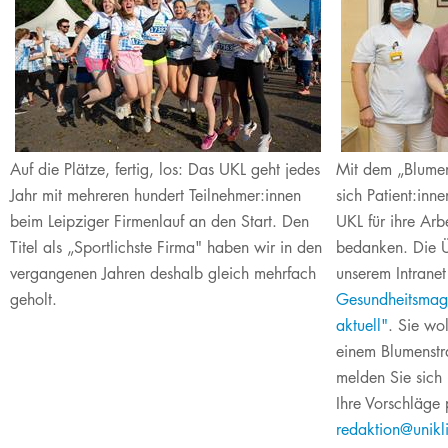
Auf die Plätze, fertig, los: Das UKL geht je​des
Mit dem „Blume
Jahr mit mehreren hundert Teilnehmer:innen
sich Patient:inne
beim Leipziger Firmenlauf an den Start. Den
UKL für ihre Arb
Titel als „Sportlichste Firma" haben wir in den
bedanken.​ Die 
vergangenen Jahren deshalb gleich mehrfach
unserem Intrane
geholt.​
Gesundheitsmaga
aktuell"
. Sie wo
einem Blumenst
melden Sie sich 
Ihre Vorschläge 
redaktion@uniklin