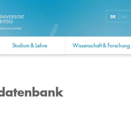
DE
EN
Studium & Lehre
Wissenschaft & Forschung
ORIENTIERUNG AM UKL
KONTAKTE &
AKADEMISCHE
KARRIERE MACHEN
WISSENSWERTES RUND
SERVICE & BERATUNG
ADMINISTRATION
AUSBILDUNG AM UKL
ZUSTÄNDIGKEITEN
ANGELEGENHEITEN
UM MEDIZIN
FORSCHUNG
Kliniken &
Referat Lehre
Referat Zentrale
Stellenangebote
Gesundheitsmagazin
Studieninteressierte
Referat Forschung
Medizinische
sdatenbank
Einrichtungen
Angelegenheiten
Liebigstraße aktuell
Berufsfachschule
Lehrverantwortliche &
UKL-Karriereseite
Studienstart
Forschungsförderung
Ambulanzen &
Studiendekane
Außerplanmäßige
Vortragsreihe Medizin
Ausbildungsberufe &
MF-Karriereseite
Studierende
Klinische Studien
Sprechstunden
Professuren /
für Jedermann
Duales Studium
Einrichtungen &
Honorarprofessuren
10x besser - unsere
Lehrende
Promotion
Zentrale Notaufnahme
Kliniken
UKL-Ratgeber direkt
Leistungen als
Berufungsverfahren
Medien in der Lehre
MD / PhD-Programm
Kindernotaufnahme
Fachschaften /
Arbeitgeber
Sichere Erste-Hilfe-
studentische
Habilitationen
Maßnahmen