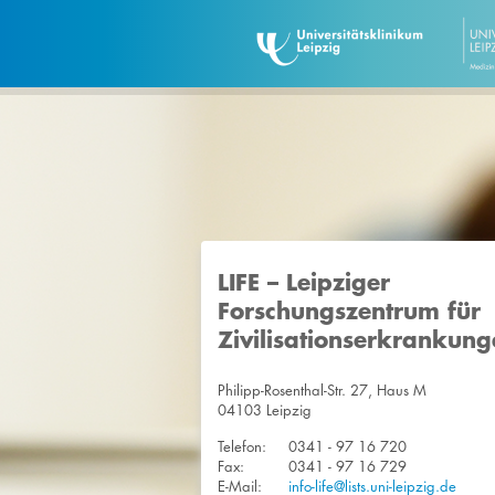
LIFE – Leipziger
Forschungszentrum für
Zivilisationserkrankun
Philipp-Rosenthal-Str. 27, Haus M
04103 Leipzig
Telefon:
0341 - 97 16 720
Fax:
0341 - 97 16 729
E-Mail:
info-life@lists.uni-leipzig.de