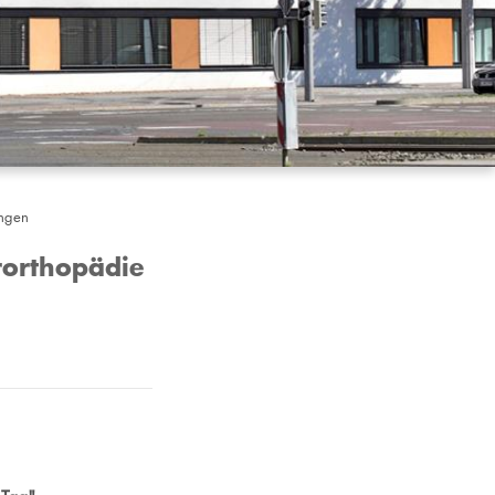
ungen
rorthopädie