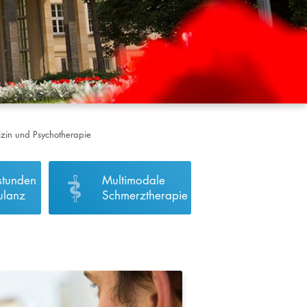
dizin und Psychotherapie
stunden
Multimodale
ulanz
Schmerztherapie