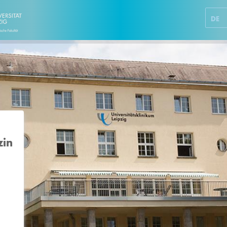
DE
zin