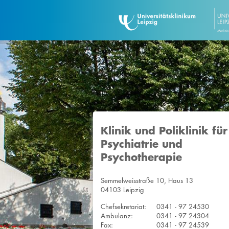
Klinik und Poliklinik für
Psychiatrie und
Psychotherapie
Semmelweisstraße 10, Haus 13
04103 Leipzig
Chefsekretariat:
0341 - 97 24530
Ambulanz:
0341 - 97 24304
Fax:
0341 - 97 24539