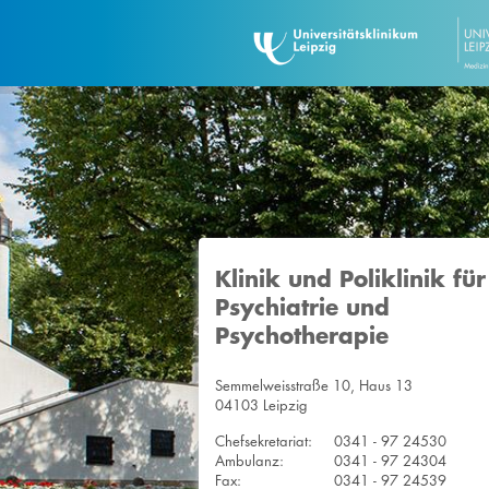
Klinik und Poliklinik für
Psychiatrie und
Psychotherapie
Semmelweisstraße 10, Haus 13
04103 Leipzig
Chefsekretariat:
0341 - 97 24530
Ambulanz:
0341 - 97 24304
Fax:
0341 - 97 24539