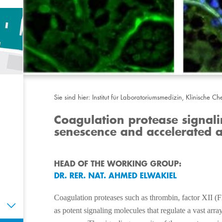
Sie sind hier:
Institut für Laboratoriumsmedizin, Klinische 
Coagulation protease signalin
senescence and accelerated 
HEAD OF THE WORKING GROUP:
DR. RER. NAT. AHMED ELWAKIEL
C
oagulation
proteases such as thrombin, factor XII (F
as potent signaling molecules that regulate a vast arra