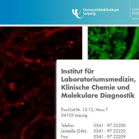
Institut für
Laboratoriumsmedizin,
Klinische Chemie und
Molekulare Diagnostik
Paul-List-Str. 13-15, Haus T
04103 Leipzig
Telefon:
0341 - 97 22200
Leitstelle (24h):
0341 - 97 22222
Fax:
0341 - 97 22209