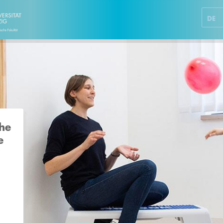
DE
che
e