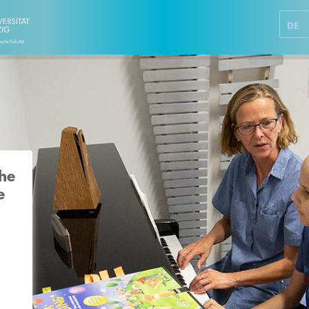
DE
che
e