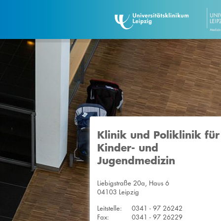
Klinik und Poliklinik für
Kinder- und
Jugendmedizin
Liebigstraße 20a, Haus 6
04103 Leipzig
Leitstelle:
0341 - 97 26242
Fax:
0341 - 97 26229