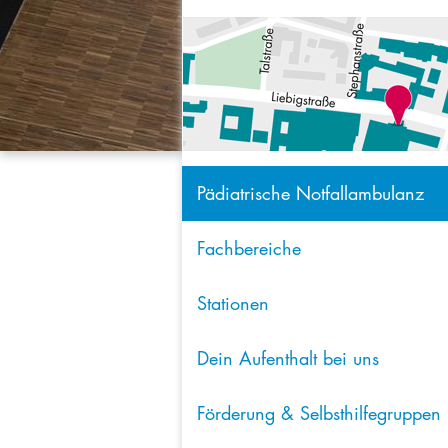
Pädiatrische Notfallambulanz
Fachbereiche
Stationen
Dein Aufenthalt bei uns
Förderung & Selbsthilfegruppen