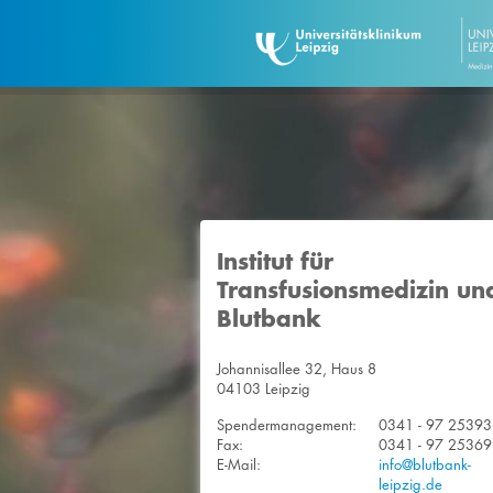
Institut für
Transfusionsmedizin un
Blutbank
Johannisallee 32, Haus 8
04103 Leipzig
Spendermanagement:
0341 - 97 25393
Fax:
0341 - 97 25369
E-Mail:
info@blutbank-
leipzig.de