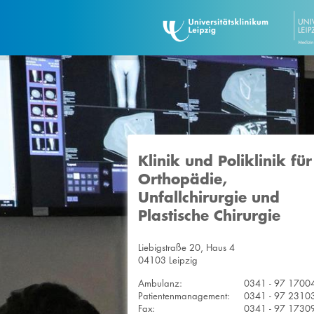
Klinik und Poliklinik für
Orthopädie,
Unfallchirurgie und
Plastische Chirurgie
Liebigstraße 20, Haus 4
04103 Leipzig
Ambulanz:
0341 - 97 1700
Patientenmanagement:
0341 - 97 2310
Fax:
0341 - 97 1730