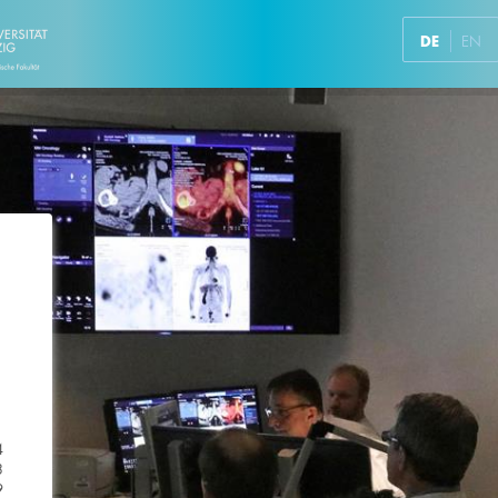
DE
EN
4
3
9