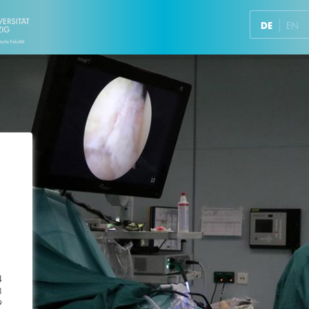
DE
EN
4
3
9