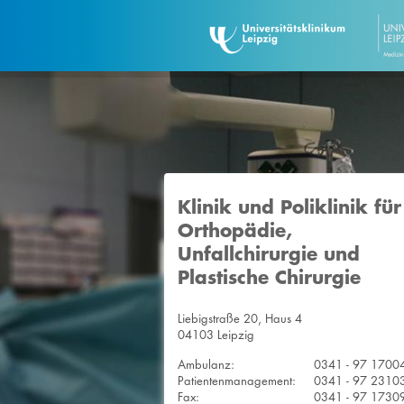
Klinik und Poliklinik für
Orthopädie,
Unfallchirurgie und
Plastische Chirurgie
Liebigstraße 20, Haus 4
04103 Leipzig
Ambulanz:
0341 - 97 1700
Patientenmanagement:
0341 - 97 2310
Fax:
0341 - 97 1730