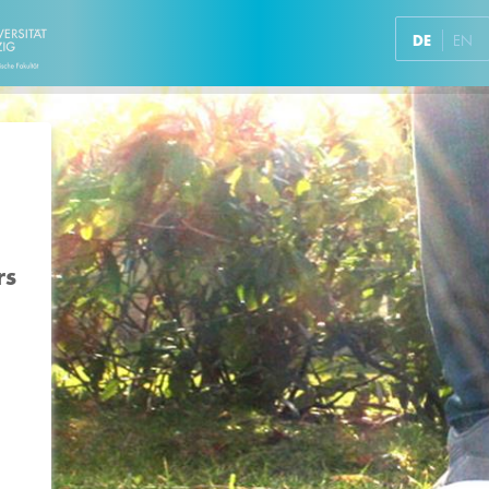
DE
EN
rs