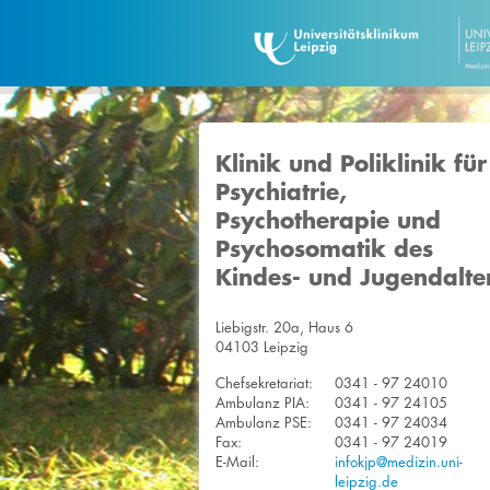
Klinik und Poliklinik für
Psychiatrie,
Psychotherapie und
Psychosomatik des
Kindes- und Jugendalte
Liebigstr. 20a, Haus 6
04103 Leipzig
Chefsekretariat:
0341 - 97 24010
Ambulanz PIA:
0341 - 97 24105
Ambulanz PSE:
0341 - 97 24034
Fax:
0341 - 97 24019
E-Mail:
infokjp@medizin.uni-
leipzig.de