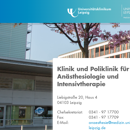
Klinik und Poliklinik für
Anästhesiologie und
Intensivtherapie
Liebigstraße 20, Haus 4
04103 Leipzig
Chefsekretariat:
0341 - 97 17700
Fax:
0341 - 97 17709
E-Mail:
anaesthesie@medizin.uni
leipzig.de