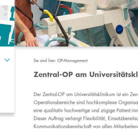
Sie sind hier:
OP-Management
Zentral-OP am Universitätskl
D
er Zentral-OP am Universitätsklinikum ist ein Z
Operationsbereiche sind hochkom
p
lexe Organisa
eine qualitativ hochwertige und zügige Patient:i
Dieser Auftrag verlangt Flexibil
ität, Einsatzbereit
Kommunikationsbereitschaft von allen Mitarbeite