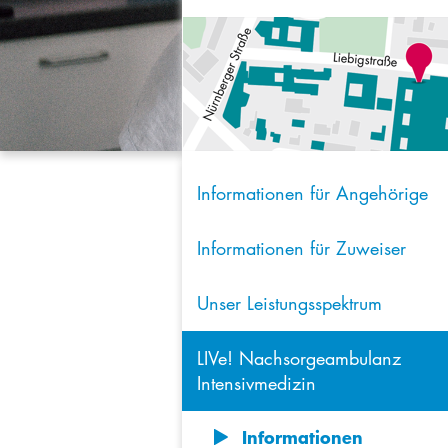
Informationen für Angehörige
Informationen für Zuweiser
Unser Leistungsspektrum
LIVe! Nachsorgeambulanz
Intensivmedizin
Informationen
8