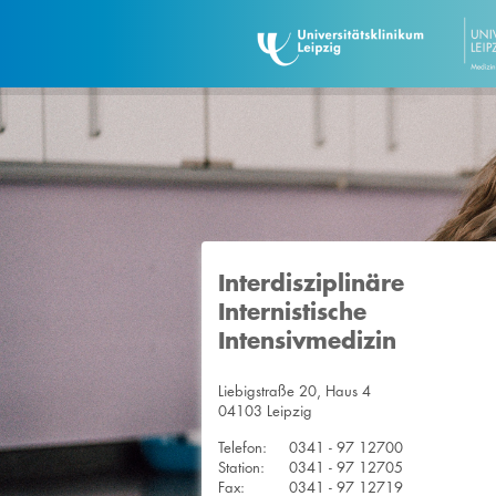
Interdisziplinäre
Internistische
Intensivmedizin
Liebigstraße 20, Haus 4
04103 Leipzig
Telefon:
0341 - 97 12700
Station:
0341 - 97 12705
Fax:
0341 - 97 12719