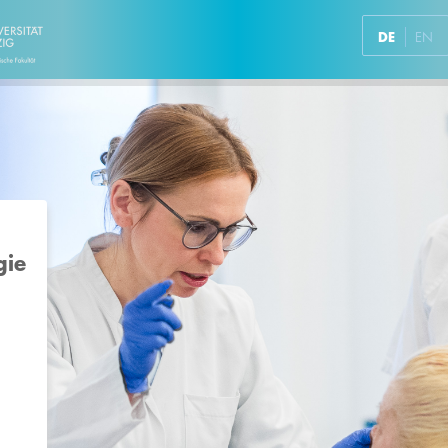
DE
EN
gie