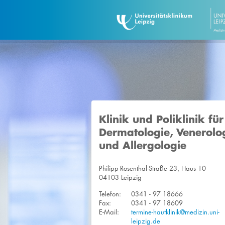
Klinik und Poliklinik für
Dermatologie, Venerolo
und Allergologie
Philipp-Rosenthal-Straße 23, Haus 10
04103 Leipzig
Telefon:
0341 - 97 18666
Fax:
0341 - 97 18609
E-Mail:
termine-hautklinik@medizin.uni-
leipzig.de