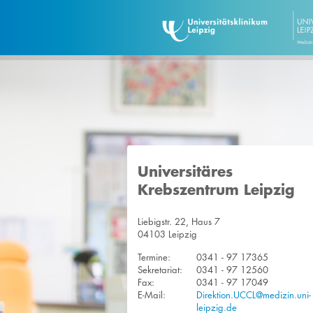
Universitäres
Krebszentrum Leipzig
Liebigstr. 22, Haus 7
04103 Leipzig
Termine:
0341 - 97 17365
Sekretariat:
0341 - 97 12560
Fax:
0341 - 97 17049
E-Mail:
Direktion.UCCL@medizin.uni-
leipzig.de