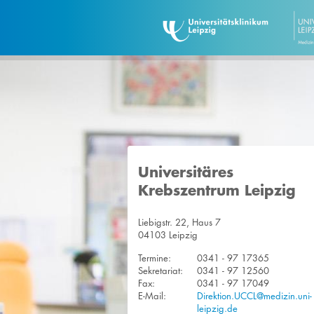
Universitäres
Krebszentrum Leipzig
Liebigstr. 22, Haus 7
04103 Leipzig
Termine:
0341 - 97 17365
Sekretariat:
0341 - 97 12560
Fax:
0341 - 97 17049
E-Mail:
Direktion.UCCL@medizin.uni-
leipzig.de