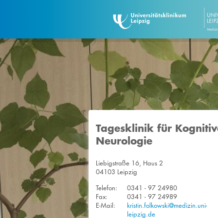
Tagesklinik für Kognitiv
Neurologie
Liebigstraße 16, Haus 2
04103 Leipzig
Telefon:
0341 - 97 24980
Fax:
0341 - 97 24989
E-Mail:
kristin.folkowski@medizin.uni-
leipzig.de