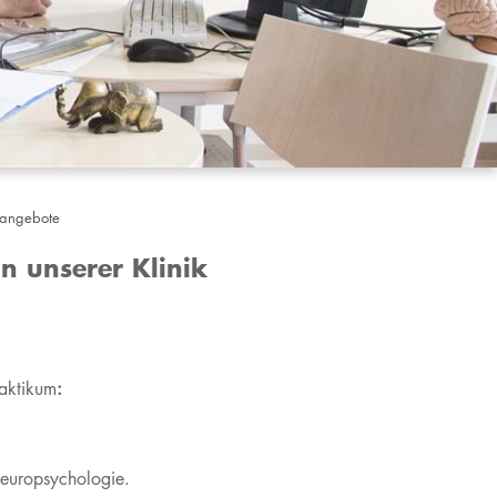
nangebote
in unserer Klinik
raktikum
:
Neuropsychologie.