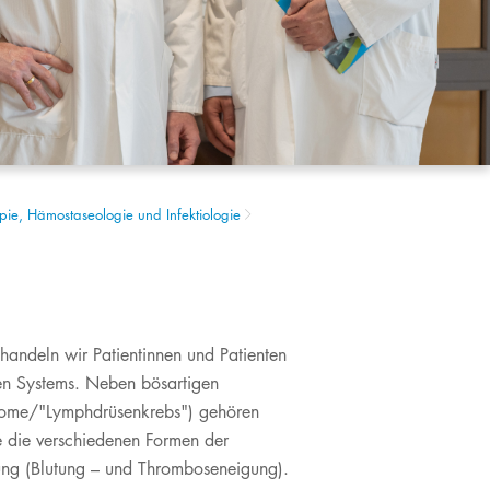
rapie, Hämostaseologie und Infektiologie
handeln wir Patientinnen und Patienten
en Systems. Neben bösartigen
home/"Lymphdrüsenkrebs") gehören
e die verschiedenen Formen der
ung (Blutung – und Thromboseneigung).