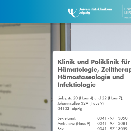
Klinik und Poliklinik für
Hämatologie, Zelltherap
Hämostaseologie und
Infektiologie
Liebigstr. 20 (Haus 4) und 22 (Haus 7),
Johannisallee 32A (Haus 9)
04103 Leipzig
Sekretariat:
0341 - 97 13050
Ambulanz (Haus 9):
0341 - 97 13081
Fax:
0341 - 97 13059