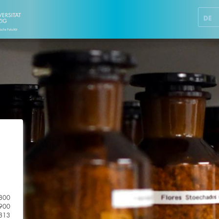
DE
1800
1900
1813