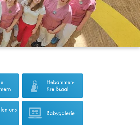
ge
Hebammen-
mern
Kreißsaal
llen uns
Babygalerie