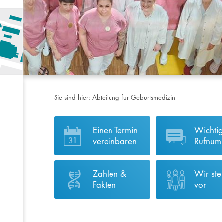
Sie sind hier:
Abteilung für Geburtsmedizin
Einen Termin
Wichti
vereinbaren
Rufnum
Zahlen &
Wir ste
Fakten
vor