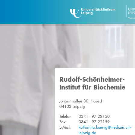
Rudolf-Schönheimer-
Institut für Biochemie
Johannisallee 30, Haus J
04103 Leipzig
Telefon:
0341 - 97 22150
Fax:
0341 - 97 22159
E-Mail:
katharina.koenig@medizin.uni-
leipzig.de