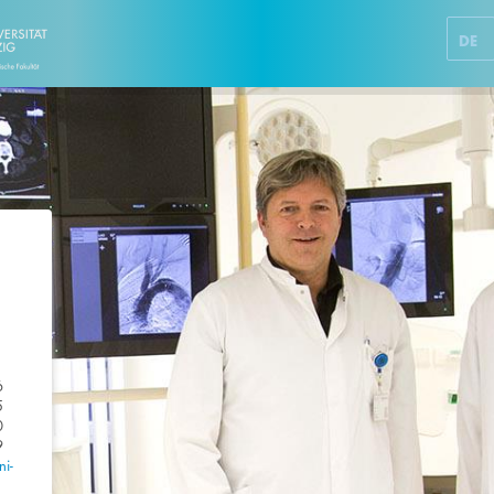
DE
6
5
0
9
i-