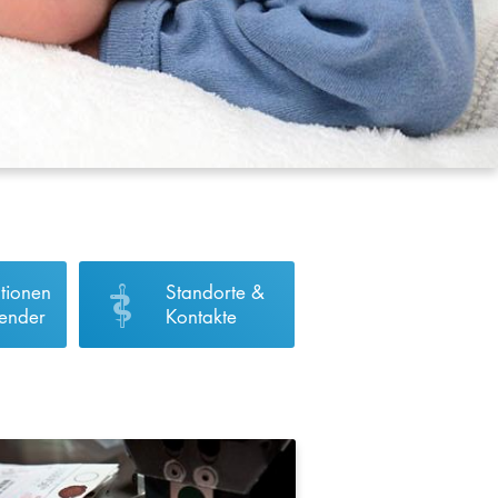
tionen
Standorte &
sender
Kontakte