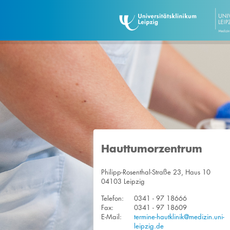
Hauttumorzentrum
Philipp-Rosenthal-Straße 23, Haus 10
04103 Leipzig
Telefon:
0341 - 97 18666
Fax:
0341 - 97 18609
E-Mail:
termine-hautklinik@medizin.uni-
leipzig.de