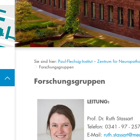
Sie sind hier:
Paul-Flechsig-Institut – Zentrum für Neuropat
Forschungsgruppen
Forschungsgruppen
LEITUNG:
Prof. Dr. Ruth Stassart
Telefon: 0341 - 97 - 2
E-Mail:
ruth.stassart@medi