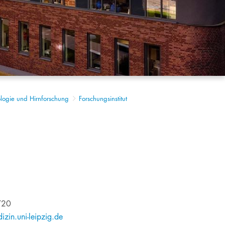
hologie und Hirnforschung
Forschungsinstitut
5720
zin.uni-leipzig.de​​​