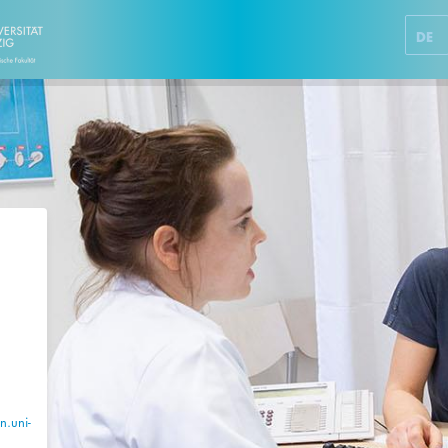
DE
n.uni-