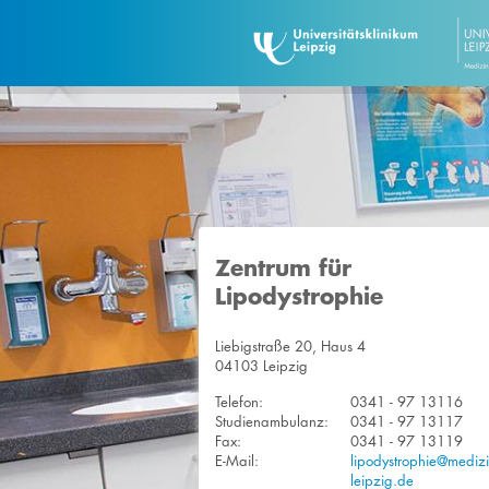
Zentrum für
Lipodystrophie
Liebigstraße 20, Haus 4
04103 Leipzig
Telefon:
0341 - 97 13116
Studienambulanz:
0341 - 97 13117
Fax:
0341 - 97 13119
E-Mail:
lipodystrophie@medizi
leipzig.de