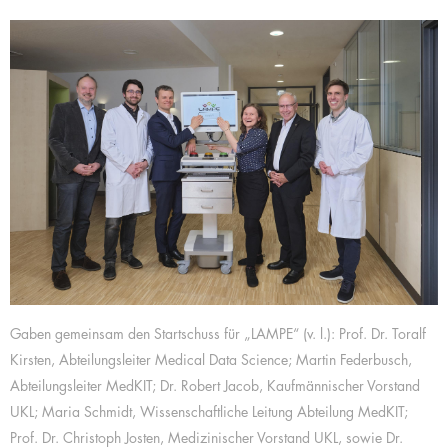
Gaben gemeinsam den Startschuss für „LAMPE“ (v. l.): Prof. Dr. Toralf
Kirsten, Abteilungsleiter Medical Data Science; Martin Federbusch,
Abteilungsleiter MedKIT; Dr. Robert Jacob, Kaufmännischer Vorstand
UKL; Maria Schmidt, Wissenschaftliche Leitung Abteilung MedKIT;
Prof. Dr. Christoph Josten, Medizinischer Vorstand UKL, sowie Dr.